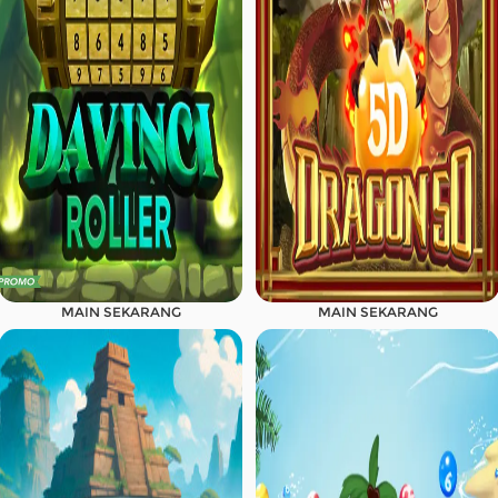
MAIN SEKARANG
MAIN SEKARANG