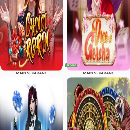
Referral
Promosi
Hubungi Kami
Live Chat
Pengaduan Customer
Pilih Bahasa:
MAIN SEKARANG
MAIN SEKARANG
MASUK
DAFTAR
&copy; RajaCuan - Link Alternatif RajaCuan
Resmi Pusat Game Online Terupdate. Hak Cipta
Dilindungi.