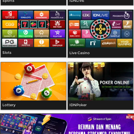
Sports
IDNLIVE
Referral
Promosi
Hubungi Kami
Live Chat
Slots
Live Casino
Pengaduan Customer
Pilih Bahasa:
MASUK
DAFTAR
Lottery
IDNPoker
&copy; RajaCuan - Link Alternatif RajaCuan
Resmi Pusat Game Online Terupdate. Hak Cipta
Dilindungi.