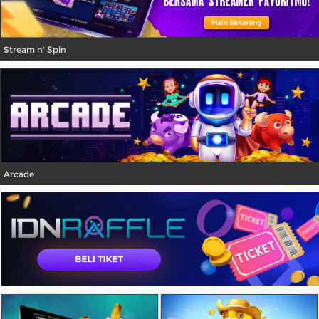
Stream n' Spin
Arcade