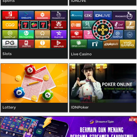
Sports
IDNLIVE
Referral
Promosi
Hubungi Kami
Live Chat
Slots
Live Casino
Pengaduan Customer
Pilih Bahasa:
MASUK
DAFTAR
Lottery
IDNPoker
&copy; RajaCuan - Link Alternatif RajaCuan
Resmi Pusat Game Online Terupdate. Hak Cipta
Dilindungi.